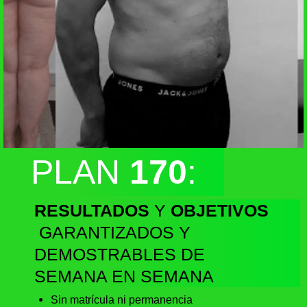
PLAN
170
:
RESULTADOS
Y
OBJETIVOS
GARANTIZADOS Y
DEMOSTRABLES DE
SEMANA EN SEMANA
Sin matrícula ni permanencia