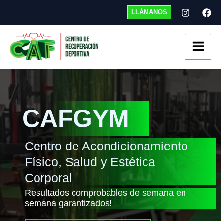
Ir
LLÁMANOS
al
contenido
Main
Men
CAFGYM
Centro de Acondicionamiento
Físico, Salud y Estética
Corporal
Resultados comprobables de semana en
semana garantizados!